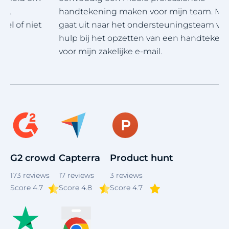
handtekening maken voor mijn team. Mijn dank
g
gaat uit naar het ondersteuningsteam voor de
hulp bij het opzetten van een handtekening
voor mijn zakelijke e-mail.
Item
1
of
4
G2 crowd
Capterra
Product hunt
173
reviews
17
reviews
3
reviews
Score
4.7
Score 4.8
Score 4.7