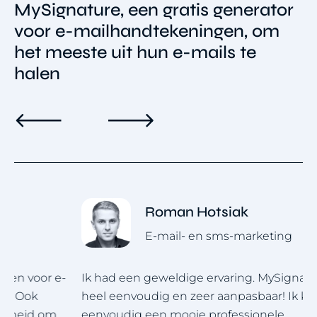
MySignature, een gratis generator
voor e-mailhandtekeningen, om
het meeste uit hun e-mails te
halen
Roman Hotsiak
E-mail- en sms-marketing
-
Ik had een geweldige ervaring. MySignature is
I
heel eenvoudig en zeer aanpasbaar! Ik kan
w
eenvoudig een mooie professionele
r